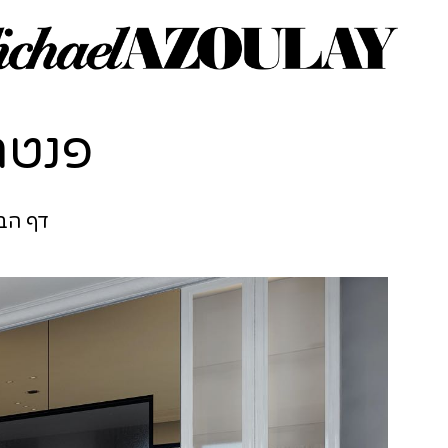
פנטה
דף הב