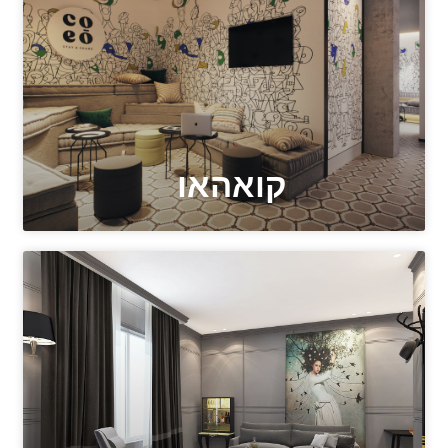
קואהאו