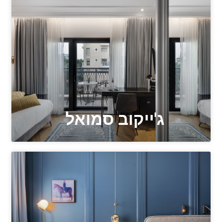
ג'ייקוב סמואל